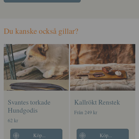
Du kanske också gillar?
Svantes torkade
Kallrökt Renstek
Hundgodis
Från 249 kr
62 kr
Köp...
Köp...