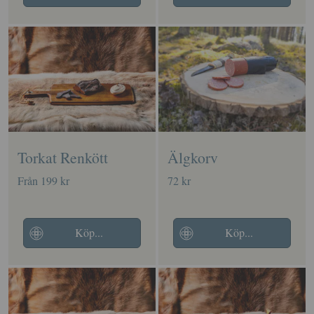
Torkat Renkött
Älgkorv
Från 199 kr
72 kr
Köp...
Köp...