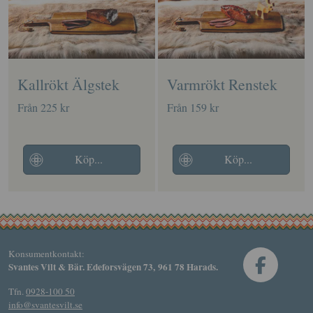
Kallrökt Älgstek
Varmrökt Renstek
Från 225 kr
Från 159 kr
Köp...
Köp...
Konsumentkontakt:
Svantes Vilt & Bär. Edeforsvägen 73, 961 78 Harads.
Tfn.
0928-100 50
info@svantesvilt.se