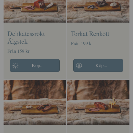
Delikatessrökt
Torkat Renkött
Älgstek
Från 199 kr
Från 159 kr
Köp...
Köp...