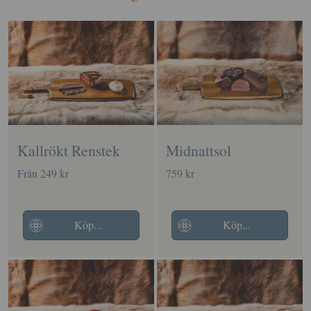
Kallrökt Renstek
Midnattsol
Från 249 kr
759 kr
Köp...
Köp...