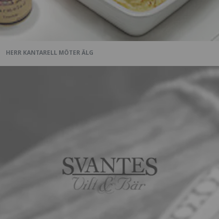
HERR KANTARELL MÖTER ÄLG