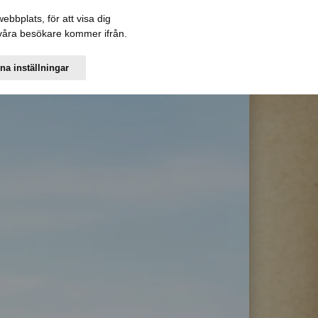
bbplats, för att visa dig
r våra besökare kommer ifrån.
na inställningar