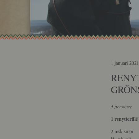
1 januari 202
RENY
GRÖN
4 personer
1 renytterfilé
2 msk smör
½ tsk salt