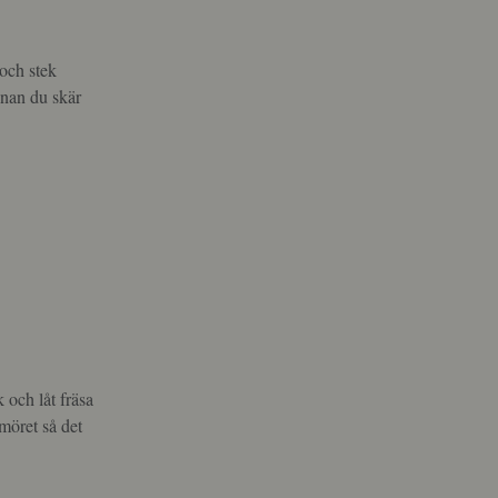
 och stek
innan du skär
k och låt fräsa
möret så det