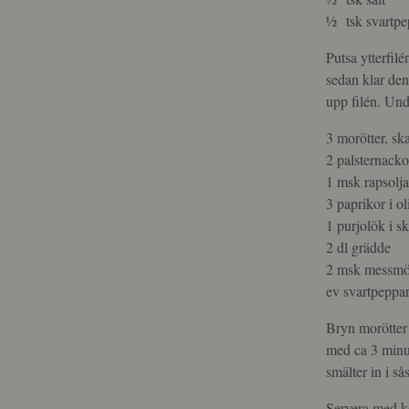
½ tsk svartpe
Putsa ytterfil
sedan klar den
upp filén. Un
3 morötter, sk
2 palsternacko
1 msk rapsolj
3 paprikor i ol
1 purjolök i s
2 dl grädde
2 msk messmö
ev svartpeppar
Bryn morötter o
med ca 3 minut
smälter in i s
Servera med k