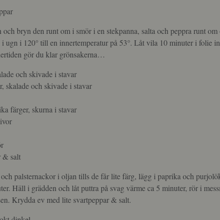
ppar
én och bryn den runt om i smör i en stekpanna, salta och peppra runt om
 i ugn i 120° till en innertemperatur på 53°. Låt vila 10 minuter i folie 
dertiden gör du klar grönsakerna…
alade och skivade i stavar
r, skalade och skivade i stavar
a
ika färger, skurna i stavar
kivor
r
 & salt
ch palsternackor i oljan tills de får lite färg, lägg i paprika och purjolö
er. Häll i grädden och låt puttra på svag värme ca 5 minuter, rör i mess
åsen. Krydda ev med lite svartpeppar & salt.
okt dinkel.