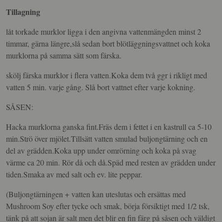
Tillagning
låt torkade murklor ligga i den angivna vattenmängden minst 2
timmar, gärna längre,slå sedan bort blötläggningsvattnet och koka
murklorna på samma sätt som färska.
skölj färska murklor i flera vatten.Koka dem två ggr i rikligt med
vatten 5 min. varje gång. Slå bort vattnet efter varje kokning.
SÅSEN:
Hacka murklorna ganska fint.Fräs dem i fettet i en kastrull ca 5-10
min.Strö över mjölet.Tillsätt vatten smulad buljongtärning och en
del av grädden.Koka upp under omrörning och koka på svag
värme ca 20 min. Rör då och då.Späd med resten av grädden under
tiden.Smaka av med salt och ev. lite peppar.
(Buljongtärningen + vatten kan uteslutas och ersättas med
Mushroom Soy efter tycke och smak, börja försiktigt med 1/2 tsk,
tänk på att sojan är salt men det blir en fin färg på såsen och väldigt