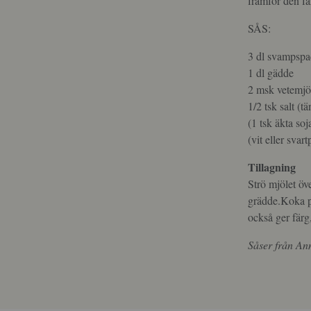
framför den fä
SÅS:
3 dl svampspa
1 dl gädde
2 msk vetemjö
1/2 tsk salt (
(1 tsk äkta s
(vit eller svar
Tillagning
Strö mjölet ö
grädde.Koka p
också ger färg
Såser från An