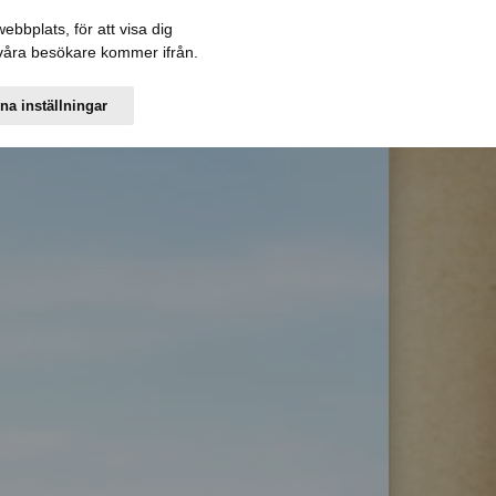
bbplats, för att visa dig
r våra besökare kommer ifrån.
na inställningar