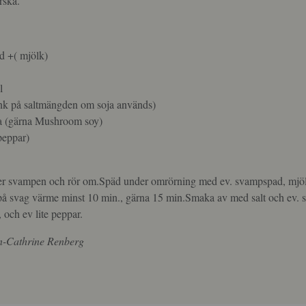
rska.
d +( mjölk)
l
tänk på saltmängden om soja används)
oja (gärna Mushroom soy)
tpeppar)
ver svampen och rör om.Späd under omrörning med ev. svampspad, mjö
å svag värme minst 10 min., gärna 15 min.Smaka av med salt och ev. 
, och ev lite peppar.
n-Cathrine Renberg