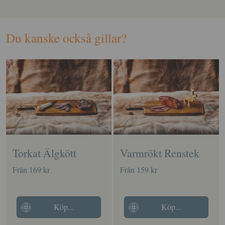
Du kanske också gillar?
Torkat Älgkött
Varmrökt Renstek
Från 169 kr
Från 159 kr
Köp...
Köp...