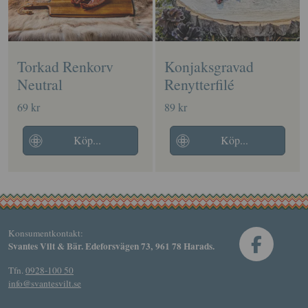
Torkad Renkorv
Konjaksgravad
Neutral
Renytterfilé
69 kr
89 kr
Köp...
Köp...
Konsumentkontakt:
Svantes Vilt & Bär. Edeforsvägen 73, 961 78 Harads.
Tfn.
0928-100 50
info@svantesvilt.se