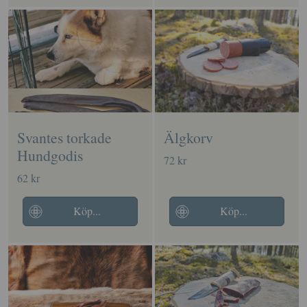
Svantes torkade
Älgkorv
Hundgodis
72 kr
62 kr
Köp...
Köp...